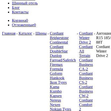
Шинный отель
Блог
Контакты
Корзина
0
Отложенные
0
Главная
-
Каталог
-
Шины
-
Cordiant
-
Cordiant
-
Автоши
Bridgestone
Winter
R15 185/
Continental
Drive 2
88T
Cordiant
Cordiant
Cordiant
DoubleStar
All
Winter
Dunlop
Terrain
Drive 2
Farroad/Saferich
Cordiant
Firemax
Business
Formula
CA-2
Goform
Cordiant
Hankook
Business
Ikon Tyres
CS-2
Kama
Cordiant
Kumho
Business
Kapsen
CW-2
Nereus
Cordiant
Nexen
Comfort
Nokian Tyres
2