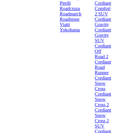
Pirelli
Cordiant
Roadcruza
Comfort
Roadmarch
2 SUV
Roadstone
Cordiant
Viatti
Gravity
Yokohama
Cordiant
Gravity
SUV
Cordiant
Off
Road 2
Cordiant
Road
Runner
Cordiant
Snow
Cross
Cordiant
Snow
Cross 2
Cordiant
Snow
Cross 2
SUV
Cordiant