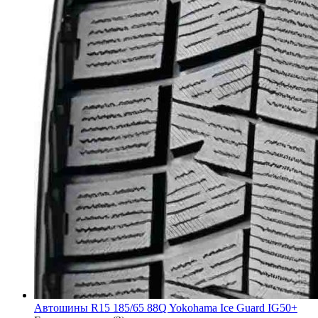
Автошины R15 185/65 88Q Yokohama Ice Guard IG50+