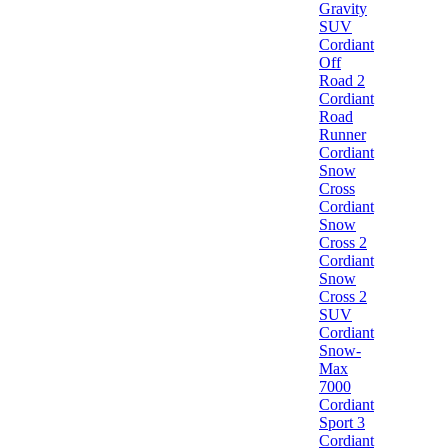
Gravity
SUV
Cordiant
Off
Road 2
Cordiant
Road
Runner
Cordiant
Snow
Cross
Cordiant
Snow
Cross 2
Cordiant
Snow
Cross 2
SUV
Cordiant
Snow-
Max
7000
Cordiant
Sport 3
Cordiant