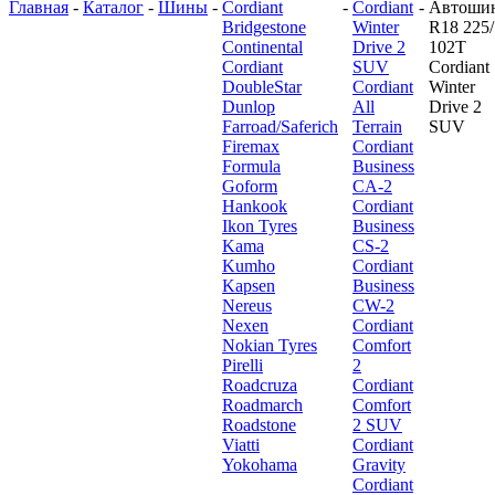
Главная
-
Каталог
-
Шины
-
Cordiant
-
Cordiant
-
Автоши
Bridgestone
Winter
R18 225/
Continental
Drive 2
102T
Cordiant
SUV
Cordiant
DoubleStar
Cordiant
Winter
Dunlop
All
Drive 2
Farroad/Saferich
Terrain
SUV
Firemax
Cordiant
Formula
Business
Goform
CA-2
Hankook
Cordiant
Ikon Tyres
Business
Kama
CS-2
Kumho
Cordiant
Kapsen
Business
Nereus
CW-2
Nexen
Cordiant
Nokian Tyres
Comfort
Pirelli
2
Roadcruza
Cordiant
Roadmarch
Comfort
Roadstone
2 SUV
Viatti
Cordiant
Yokohama
Gravity
Cordiant