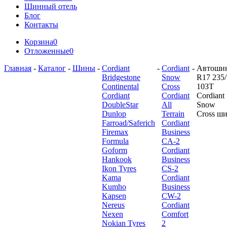
Шинный отель
Блог
Контакты
Корзина
0
Отложенные
0
Главная
-
Каталог
-
Шины
-
Cordiant
-
Cordiant
-
Автоши
Bridgestone
Snow
R17 235/
Continental
Cross
103T
Cordiant
Cordiant
Cordiant
DoubleStar
All
Snow
Dunlop
Terrain
Cross ш
Farroad/Saferich
Cordiant
Firemax
Business
Formula
CA-2
Goform
Cordiant
Hankook
Business
Ikon Tyres
CS-2
Kama
Cordiant
Kumho
Business
Kapsen
CW-2
Nereus
Cordiant
Nexen
Comfort
Nokian Tyres
2