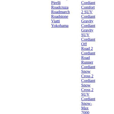
Pirelli
Cordiant
Roadcruza
Comfort
Roadmarch
2 SUV
Roadstone
Cordiant
Viatti
Gravity
Yokohama
Cordiant
Gravity
SUV
Cordiant
Off
Road 2
Cordiant
Road
Runner
Cordiant
Snow
Cross 2
Cordiant
Snow
Cross 2
SUV
Cordiant
Snow-
Max
7000