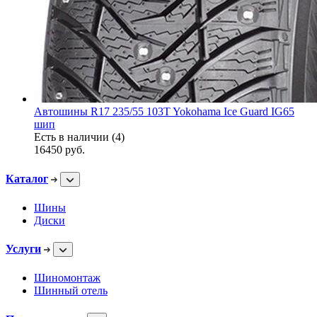
Автошины R17 235/55 103T Yokohama Ice Guard IG65
шип
Есть в наличии (4)
16450
руб.
Каталог
Шины
Диски
Услуги
Шиномонтаж
Шинный отель