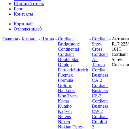
Шинный отель
Блог
Контакты
Корзина
0
Отложенные
0
Главная
-
Каталог
-
Шины
-
Cordiant
-
Cordiant
-
Автоши
Bridgestone
Snow
R17 225/
Continental
Cross
101T
Cordiant
Cordiant
Cordiant
DoubleStar
All
Snow
Dunlop
Terrain
Cross ш
Farroad/Saferich
Cordiant
Firemax
Business
Formula
CA-2
Goform
Cordiant
Hankook
Business
Ikon Tyres
CS-2
Kama
Cordiant
Kumho
Business
Kapsen
CW-2
Nereus
Cordiant
Nexen
Comfort
Nokian Tyres
2