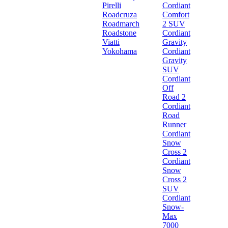
Pirelli
Cordiant
Roadcruza
Comfort
Roadmarch
2 SUV
Roadstone
Cordiant
Viatti
Gravity
Yokohama
Cordiant
Gravity
SUV
Cordiant
Off
Road 2
Cordiant
Road
Runner
Cordiant
Snow
Cross 2
Cordiant
Snow
Cross 2
SUV
Cordiant
Snow-
Max
7000