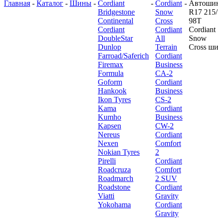
Главная
-
Каталог
-
Шины
-
Cordiant
-
Cordiant
-
Автоши
Bridgestone
Snow
R17 215/
Continental
Cross
98T
Cordiant
Cordiant
Cordiant
DoubleStar
All
Snow
Dunlop
Terrain
Cross ш
Farroad/Saferich
Cordiant
Firemax
Business
Formula
CA-2
Goform
Cordiant
Hankook
Business
Ikon Tyres
CS-2
Kama
Cordiant
Kumho
Business
Kapsen
CW-2
Nereus
Cordiant
Nexen
Comfort
Nokian Tyres
2
Pirelli
Cordiant
Roadcruza
Comfort
Roadmarch
2 SUV
Roadstone
Cordiant
Viatti
Gravity
Yokohama
Cordiant
Gravity