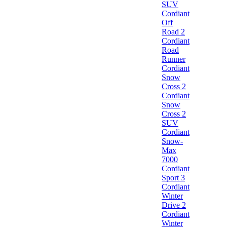
SUV
Cordiant
Off
Road 2
Cordiant
Road
Runner
Cordiant
Snow
Cross 2
Cordiant
Snow
Cross 2
SUV
Cordiant
Snow-
Max
7000
Cordiant
Sport 3
Cordiant
Winter
Drive 2
Cordiant
Winter