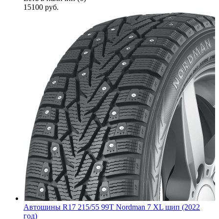
15100
руб.
Автошины R17 215/55 99T Nordman 7 XL шип (2022
год)