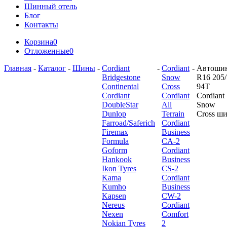
Шинный отель
Блог
Контакты
Корзина
0
Отложенные
0
Главная
-
Каталог
-
Шины
-
Cordiant
-
Cordiant
-
Автоши
Bridgestone
Snow
R16 205/
Continental
Cross
94T
Cordiant
Cordiant
Cordiant
DoubleStar
All
Snow
Dunlop
Terrain
Cross ш
Farroad/Saferich
Cordiant
Firemax
Business
Formula
CA-2
Goform
Cordiant
Hankook
Business
Ikon Tyres
CS-2
Kama
Cordiant
Kumho
Business
Kapsen
CW-2
Nereus
Cordiant
Nexen
Comfort
Nokian Tyres
2