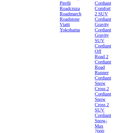
Pirelli
Cordiant
Roadcruza
Comfort
Roadmarch
2 SUV
Roadstone
Cordiant
Viatti
Gravity
Yokohama
Cordiant
Gravity
SUV
Cordiant
Off
Road 2
Cordiant
Road
Runner
Cordiant
Snow
Cross 2
Cordiant
Snow
Cross 2
SUV
Cordiant
Snow-
Max
7000