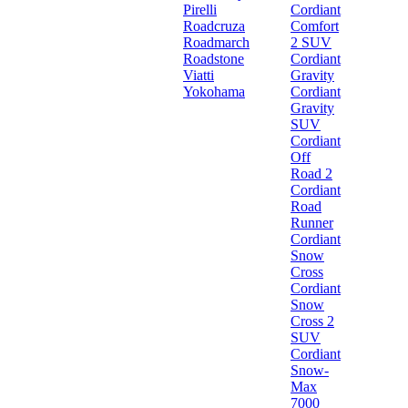
Pirelli
Cordiant
Roadcruza
Comfort
Roadmarch
2 SUV
Roadstone
Cordiant
Viatti
Gravity
Yokohama
Cordiant
Gravity
SUV
Cordiant
Off
Road 2
Cordiant
Road
Runner
Cordiant
Snow
Cross
Cordiant
Snow
Cross 2
SUV
Cordiant
Snow-
Max
7000