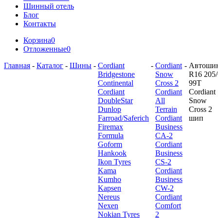
Шинный отель
Блог
Контакты
Корзина
0
Отложенные
0
Главная
-
Каталог
-
Шины
-
Cordiant
-
Cordiant
-
Автоши
Bridgestone
Snow
R16 205/
Continental
Cross 2
99T
Cordiant
Cordiant
Cordiant
DoubleStar
All
Snow
Dunlop
Terrain
Cross 2
Farroad/Saferich
Cordiant
шип
Firemax
Business
Formula
CA-2
Goform
Cordiant
Hankook
Business
Ikon Tyres
CS-2
Kama
Cordiant
Kumho
Business
Kapsen
CW-2
Nereus
Cordiant
Nexen
Comfort
Nokian Tyres
2