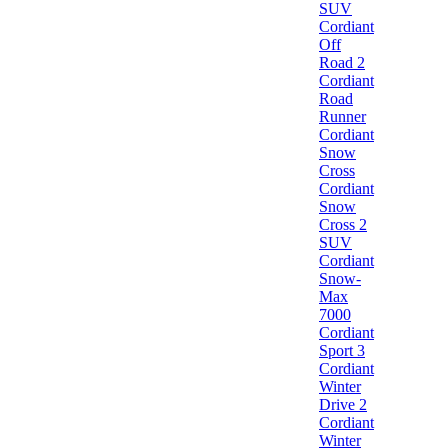
SUV
Cordiant
Off
Road 2
Cordiant
Road
Runner
Cordiant
Snow
Cross
Cordiant
Snow
Cross 2
SUV
Cordiant
Snow-
Max
7000
Cordiant
Sport 3
Cordiant
Winter
Drive 2
Cordiant
Winter