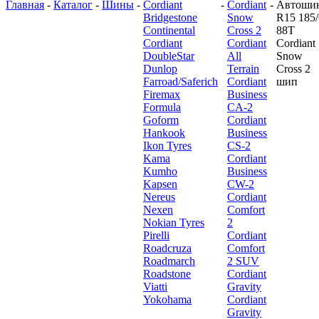
Главная
-
Каталог
-
Шины
-
Cordiant
-
Cordiant
-
Автоши
Bridgestone
Snow
R15 185/
Continental
Cross 2
88T
Cordiant
Cordiant
Cordiant
DoubleStar
All
Snow
Dunlop
Terrain
Cross 2
Farroad/Saferich
Cordiant
шип
Firemax
Business
Formula
CA-2
Goform
Cordiant
Hankook
Business
Ikon Tyres
CS-2
Kama
Cordiant
Kumho
Business
Kapsen
CW-2
Nereus
Cordiant
Nexen
Comfort
Nokian Tyres
2
Pirelli
Cordiant
Roadcruza
Comfort
Roadmarch
2 SUV
Roadstone
Cordiant
Viatti
Gravity
Yokohama
Cordiant
Gravity