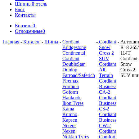
Шинный отель
Блог
Контакты
Корзина
0
Отложенные
0
Главная
-
Каталог
-
Шины
-
Cordiant
-
Cordiant
-
Автоши
Bridgestone
Snow
R18 265/
Continental
Cross 2
114T
Cordiant
SUV
Cordiant
DoubleStar
Cordiant
Snow
Dunlop
All
Cross 2
Farroad/Saferich
Terrain
SUV ши
Firemax
Cordiant
Formula
Business
Goform
CA-2
Hankook
Cordiant
Ikon Tyres
Business
Kama
CS-2
Kumho
Cordiant
Kapsen
Business
Nereus
CW-2
Nexen
Cordiant
Nokian Tyres
Comfort