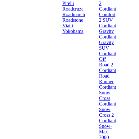
Pirelli
2
Roadcruza
Cordiant
Roadmarch
Comfort
Roadstone
2 SUV
Viatti
Cordiant
Yokohama
Gravity
Cordiant
Gravity
SUV
Cordiant
Off
Road 2
Cordiant
Road
Runner
Cordiant
Snow
Cross
Cordiant
Snow
Cross 2
Cordiant
Snow-
Max
7000