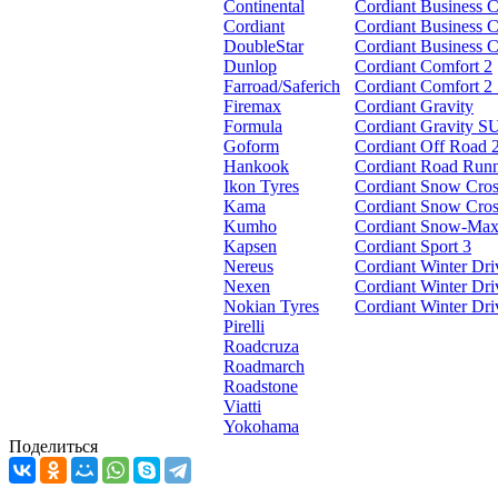
Continental
Cordiant Business 
Cordiant
Cordiant Business 
DoubleStar
Cordiant Business 
Dunlop
Cordiant Comfort 2
Farroad/Saferich
Cordiant Comfort 
Firemax
Cordiant Gravity
Formula
Cordiant Gravity 
Goform
Cordiant Off Road 
Hankook
Cordiant Road Run
Ikon Tyres
Cordiant Snow Cros
Kama
Cordiant Snow Cros
Kumho
Cordiant Snow-Max
Kapsen
Cordiant Sport 3
Nereus
Cordiant Winter Dri
Nexen
Cordiant Winter Dr
Nokian Tyres
Cordiant Winter Dr
Pirelli
Roadcruza
Roadmarch
Roadstone
Viatti
Yokohama
Поделиться