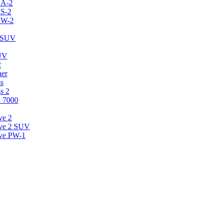
CA-2
CS-2
CW-2
2 SUV
SUV
2
ner
s
s 2
 7000
ve 2
ive 2 SUV
ive PW-1