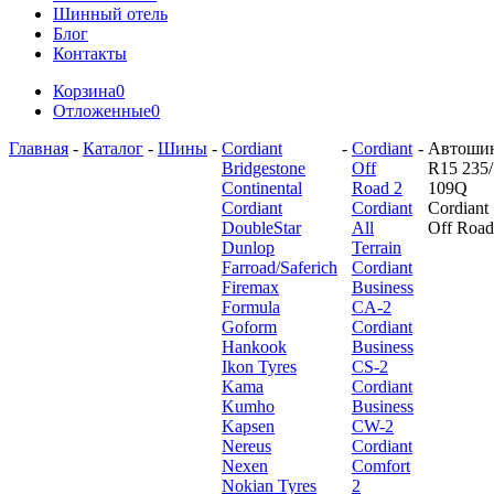
Шинный отель
Блог
Контакты
Корзина
0
Отложенные
0
Главная
-
Каталог
-
Шины
-
Cordiant
-
Cordiant
-
Автоши
Bridgestone
Off
R15 235/
Continental
Road 2
109Q
Cordiant
Cordiant
Cordiant
DoubleStar
All
Off Road
Dunlop
Terrain
Farroad/Saferich
Cordiant
Firemax
Business
Formula
CA-2
Goform
Cordiant
Hankook
Business
Ikon Tyres
CS-2
Kama
Cordiant
Kumho
Business
Kapsen
CW-2
Nereus
Cordiant
Nexen
Comfort
Nokian Tyres
2