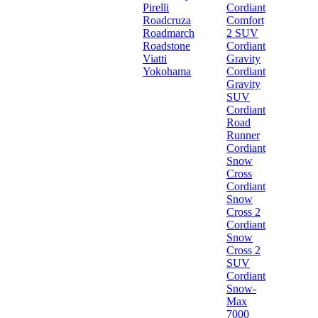
Pirelli
Cordiant
Roadcruza
Comfort
Roadmarch
2 SUV
Roadstone
Cordiant
Viatti
Gravity
Yokohama
Cordiant
Gravity
SUV
Cordiant
Road
Runner
Cordiant
Snow
Cross
Cordiant
Snow
Cross 2
Cordiant
Snow
Cross 2
SUV
Cordiant
Snow-
Max
7000