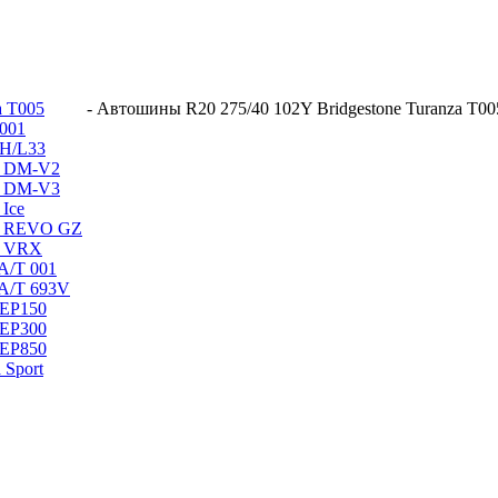
a T005
-
Автошины R20 275/40 102Y Bridgestone Turanza T005
 001
 H/L33
ak DM-V2
ak DM-V3
 Ice
ak REVO GZ
ak VRX
 A/T 001
 A/T 693V
 EP150
 EP300
 EP850
 Sport