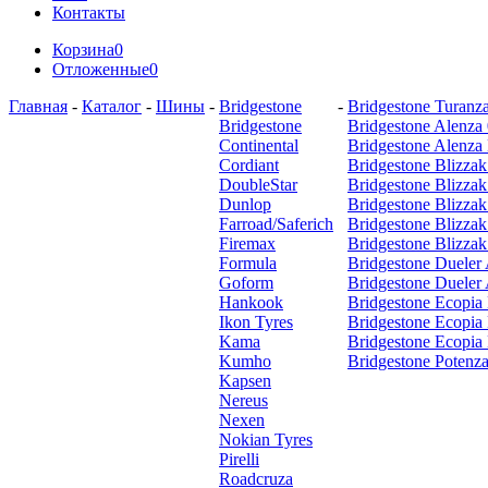
Контакты
Корзина
0
Отложенные
0
Главная
-
Каталог
-
Шины
-
Bridgestone
-
Bridgestone Turanz
Bridgestone
Bridgestone Alenza
Continental
Bridgestone Alenza
Cordiant
Bridgestone Blizz
DoubleStar
Bridgestone Blizz
Dunlop
Bridgestone Blizzak
Farroad/Saferich
Bridgestone Blizz
Firemax
Bridgestone Blizz
Formula
Bridgestone Dueler
Goform
Bridgestone Dueler
Hankook
Bridgestone Ecopia
Ikon Tyres
Bridgestone Ecopia
Kama
Bridgestone Ecopia
Kumho
Bridgestone Potenza
Kapsen
Nereus
Nexen
Nokian Tyres
Pirelli
Roadcruza