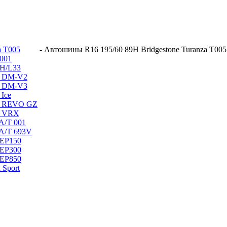
a T005
-
Автошины R16 195/60 89H Bridgestone Turanza T005
 001
 H/L33
ak DM-V2
ak DM-V3
 Ice
ak REVO GZ
ak VRX
 A/T 001
 A/T 693V
 EP150
 EP300
 EP850
 Sport