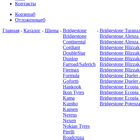
Контакты
Корзина
0
Отложенные
0
Главная
-
Каталог
-
Шины
-
Bridgestone
-
Bridgestone Turanz
Bridgestone
Bridgestone Alenza
Continental
Bridgestone Alenza
Cordiant
Bridgestone Blizz
DoubleStar
Bridgestone Blizz
Dunlop
Bridgestone Blizzak
Farroad/Saferich
Bridgestone Blizz
Firemax
Bridgestone Blizz
Formula
Bridgestone Dueler
Goform
Bridgestone Dueler
Hankook
Bridgestone Ecopia
Ikon Tyres
Bridgestone Ecopia
Kama
Bridgestone Ecopia
Kumho
Bridgestone Potenza
Kapsen
Nereus
Nexen
Nokian Tyres
Pirelli
Roadcruza