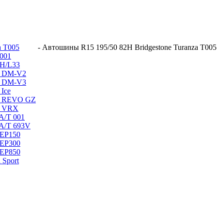
a T005
-
Автошины R15 195/50 82H Bridgestone Turanza T005
 001
 H/L33
ak DM-V2
ak DM-V3
 Ice
ak REVO GZ
ak VRX
 A/T 001
 A/T 693V
 EP150
 EP300
 EP850
 Sport