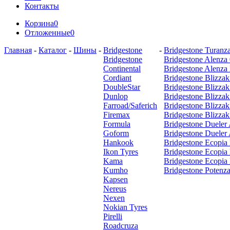
Контакты
Корзина
0
Отложенные
0
Главная
-
Каталог
-
Шины
-
Bridgestone
-
Bridgestone Turanz
Bridgestone
Bridgestone Alenza
Continental
Bridgestone Alenza
Cordiant
Bridgestone Blizz
DoubleStar
Bridgestone Blizz
Dunlop
Bridgestone Blizzak
Farroad/Saferich
Bridgestone Blizz
Firemax
Bridgestone Blizz
Formula
Bridgestone Dueler
Goform
Bridgestone Dueler
Hankook
Bridgestone Ecopia
Ikon Tyres
Bridgestone Ecopia
Kama
Bridgestone Ecopia
Kumho
Bridgestone Potenza
Kapsen
Nereus
Nexen
Nokian Tyres
Pirelli
Roadcruza