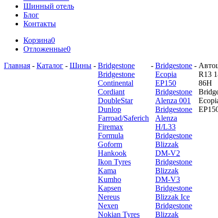
Шинный отель
Блог
Контакты
Корзина
0
Отложенные
0
Главная
-
Каталог
-
Шины
-
Bridgestone
-
Bridgestone
-
Авто
Bridgestone
Ecopia
R13 1
Continental
EP150
86H
Cordiant
Bridgestone
Bridg
DoubleStar
Alenza 001
Ecopi
Dunlop
Bridgestone
EP15
Farroad/Saferich
Alenza
Firemax
H/L33
Formula
Bridgestone
Goform
Blizzak
Hankook
DM-V2
Ikon Tyres
Bridgestone
Kama
Blizzak
Kumho
DM-V3
Kapsen
Bridgestone
Nereus
Blizzak Ice
Nexen
Bridgestone
Nokian Tyres
Blizzak