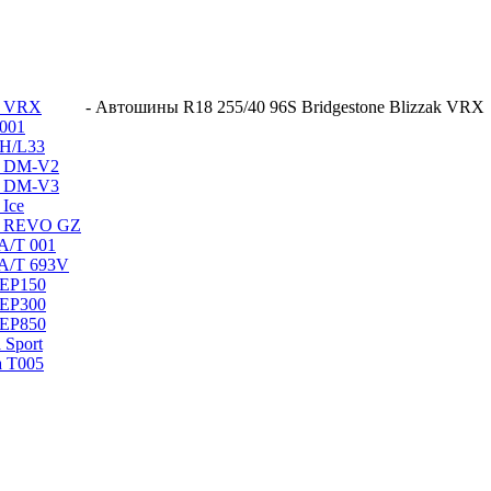
ak VRX
-
Автошины R18 255/40 96S Bridgestone Blizzak VRX
 001
 H/L33
ak DM-V2
ak DM-V3
 Ice
ak REVO GZ
 A/T 001
 A/T 693V
 EP150
 EP300
 EP850
 Sport
a T005