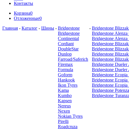
Контакты
Корзина
0
Отложенные
0
Главная
-
Каталог
-
Шины
-
Bridgestone
-
Bridgestone Blizz
Bridgestone
Bridgestone Alenza
Continental
Bridgestone Alenza
Cordiant
Bridgestone Blizz
DoubleStar
Bridgestone Blizz
Dunlop
Bridgestone Blizzak
Farroad/Saferich
Bridgestone Blizz
Firemax
Bridgestone Dueler
Formula
Bridgestone Dueler
Goform
Bridgestone Ecopia
Hankook
Bridgestone Ecopia
Ikon Tyres
Bridgestone Ecopia
Kama
Bridgestone Potenza
Kumho
Bridgestone Turanz
Kapsen
Nereus
Nexen
Nokian Tyres
Pirelli
Roadcruza