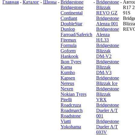
Главная
-
Каталог
-
Шины
-
Bridgestone
-
Bridgestone
-
Авто
Bridgestone
Blizzak
R17 2
Continental
REVO GZ
91S
Cordiant
Bridgestone
Bridg
DoubleStar
Alenza 001
Blizz
Dunlop
Bridgestone
REV
Farroad/Saferich
Alenza
Firemax
H/L33
Formula
Bridgestone
Goform
Blizzak
Hankook
DM-V2
Ikon Tyres
Bridgestone
Kama
Blizzak
Kumho
DM-V3
Kapsen
Bridgestone
Nereus
Blizzak Ice
Nexen
Bridgestone
Nokian Tyres
Blizzak
Pirelli
VRX
Roadcruza
Bridgestone
Roadmarch
Dueler A/T
Roadstone
001
Viatti
Bridgestone
Yokohama
Dueler A/T
693V