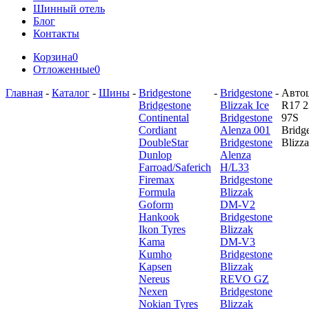
Шинный отель
Блог
Контакты
Корзина
0
Отложенные
0
Главная
-
Каталог
-
Шины
-
Bridgestone
-
Bridgestone
-
Авто
Bridgestone
Blizzak Ice
R17 2
Continental
Bridgestone
97S
Cordiant
Alenza 001
Bridg
DoubleStar
Bridgestone
Blizza
Dunlop
Alenza
Farroad/Saferich
H/L33
Firemax
Bridgestone
Formula
Blizzak
Goform
DM-V2
Hankook
Bridgestone
Ikon Tyres
Blizzak
Kama
DM-V3
Kumho
Bridgestone
Kapsen
Blizzak
Nereus
REVO GZ
Nexen
Bridgestone
Nokian Tyres
Blizzak