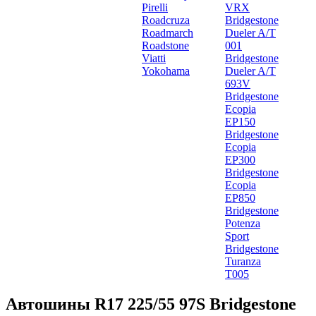
Pirelli
VRX
Roadcruza
Bridgestone
Roadmarch
Dueler A/T
Roadstone
001
Viatti
Bridgestone
Yokohama
Dueler A/T
693V
Bridgestone
Ecopia
EP150
Bridgestone
Ecopia
EP300
Bridgestone
Ecopia
EP850
Bridgestone
Potenza
Sport
Bridgestone
Turanza
T005
Автошины R17 225/55 97S Bridgestone