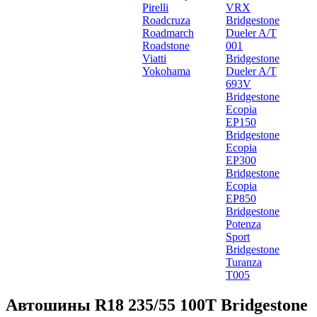
Pirelli
VRX
Roadcruza
Bridgestone
Roadmarch
Dueler A/T
Roadstone
001
Viatti
Bridgestone
Yokohama
Dueler A/T
693V
Bridgestone
Ecopia
EP150
Bridgestone
Ecopia
EP300
Bridgestone
Ecopia
EP850
Bridgestone
Potenza
Sport
Bridgestone
Turanza
T005
Автошины R18 235/55 100T Bridgestone