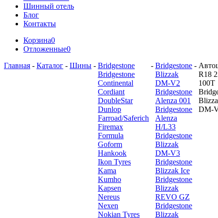
Шинный отель
Блог
Контакты
Корзина
0
Отложенные
0
Главная
-
Каталог
-
Шины
-
Bridgestone
-
Bridgestone
-
Авто
Bridgestone
Blizzak
R18 2
Continental
DM-V2
100T
Cordiant
Bridgestone
Bridg
DoubleStar
Alenza 001
Blizz
Dunlop
Bridgestone
DM-
Farroad/Saferich
Alenza
Firemax
H/L33
Formula
Bridgestone
Goform
Blizzak
Hankook
DM-V3
Ikon Tyres
Bridgestone
Kama
Blizzak Ice
Kumho
Bridgestone
Kapsen
Blizzak
Nereus
REVO GZ
Nexen
Bridgestone
Nokian Tyres
Blizzak