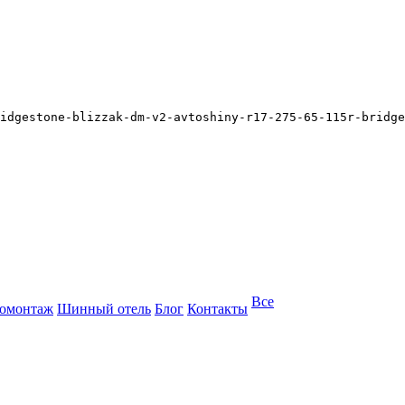
idgestone-blizzak-dm-v2-avtoshiny-r17-275-65-115r-bridge
Все
омонтаж
Шинный отель
Блог
Контакты