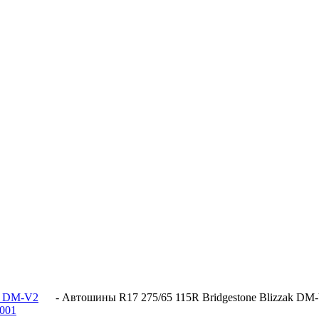
ak DM-V2
-
Автошины R17 275/65 115R Bridgestone Blizzak DM
 001