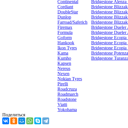
Continental
Bridgestone Alenza
Cordiant
Bridgestone Blizz
DoubleStar
Bridgestone Blizzak
Dunlop
Bridgestone Blizz
Farroad/Saferich
Bridgestone Blizz
Firemax
Bridgestone Dueler
Formula
Bridgestone Dueler
Goform
Bridgestone Ecopia
Hankook
Bridgestone Ecopia
Ikon Tyres
Bridgestone Ecopia
Kama
Bridgestone Potenza
Kumho
Bridgestone Turanz
Kapsen
Nereus
Nexen
Nokian Tyres
Pirelli
Roadcruza
Roadmarch
Roadstone
Viatti
Yokohama
Поделиться