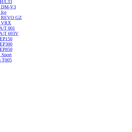
 H/L33
ak DM-V3
 Ice
ak REVO GZ
ak VRX
 A/T 001
 A/T 693V
 EP150
 EP300
 EP850
 Sport
a T005