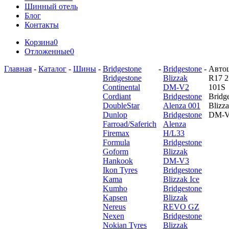
Шинный отель
Блог
Контакты
Корзина
0
Отложенные
0
Главная
-
Каталог
-
Шины
-
Bridgestone
-
Bridgestone
-
Авто
Bridgestone
Blizzak
R17 2
Continental
DM-V2
101S
Cordiant
Bridgestone
Bridg
DoubleStar
Alenza 001
Blizz
Dunlop
Bridgestone
DM-
Farroad/Saferich
Alenza
Firemax
H/L33
Formula
Bridgestone
Goform
Blizzak
Hankook
DM-V3
Ikon Tyres
Bridgestone
Kama
Blizzak Ice
Kumho
Bridgestone
Kapsen
Blizzak
Nereus
REVO GZ
Nexen
Bridgestone
Nokian Tyres
Blizzak