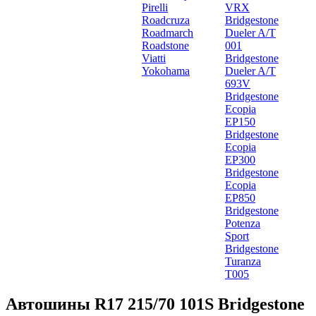
Pirelli
VRX
Roadcruza
Bridgestone
Roadmarch
Dueler A/T
Roadstone
001
Viatti
Bridgestone
Yokohama
Dueler A/T
693V
Bridgestone
Ecopia
EP150
Bridgestone
Ecopia
EP300
Bridgestone
Ecopia
EP850
Bridgestone
Potenza
Sport
Bridgestone
Turanza
T005
Автошины R17 215/70 101S Bridgestone