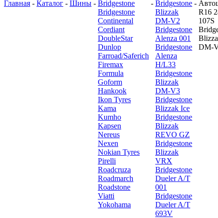
Главная
-
Каталог
-
Шины
-
Bridgestone
-
Bridgestone
-
Авто
Bridgestone
Blizzak
R16 2
Continental
DM-V2
107S
Cordiant
Bridgestone
Bridg
DoubleStar
Alenza 001
Blizz
Dunlop
Bridgestone
DM-
Farroad/Saferich
Alenza
Firemax
H/L33
Formula
Bridgestone
Goform
Blizzak
Hankook
DM-V3
Ikon Tyres
Bridgestone
Kama
Blizzak Ice
Kumho
Bridgestone
Kapsen
Blizzak
Nereus
REVO GZ
Nexen
Bridgestone
Nokian Tyres
Blizzak
Pirelli
VRX
Roadcruza
Bridgestone
Roadmarch
Dueler A/T
Roadstone
001
Viatti
Bridgestone
Yokohama
Dueler A/T
693V