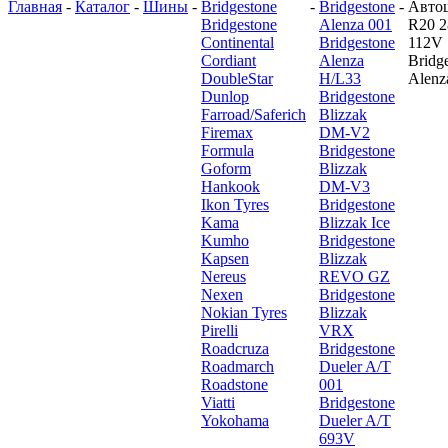
Главная
-
Каталог
-
Шины
-
Bridgestone
-
Bridgestone
-
Авто
Bridgestone
Alenza 001
R20 2
Continental
Bridgestone
112V
Cordiant
Alenza
Bridg
DoubleStar
H/L33
Alenz
Dunlop
Bridgestone
Farroad/Saferich
Blizzak
Firemax
DM-V2
Formula
Bridgestone
Goform
Blizzak
Hankook
DM-V3
Ikon Tyres
Bridgestone
Kama
Blizzak Ice
Kumho
Bridgestone
Kapsen
Blizzak
Nereus
REVO GZ
Nexen
Bridgestone
Nokian Tyres
Blizzak
Pirelli
VRX
Roadcruza
Bridgestone
Roadmarch
Dueler A/T
Roadstone
001
Viatti
Bridgestone
Yokohama
Dueler A/T
693V