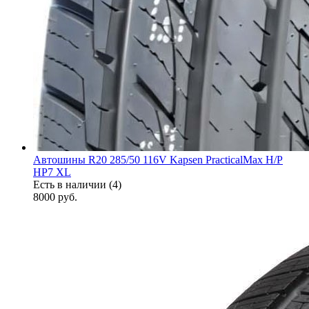
Автошины R20 285/50 116V Kapsen PracticalMax H/P
HP7 XL
Есть в наличии (4)
8000
руб.