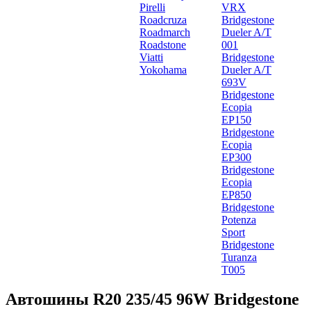
Pirelli
VRX
Roadcruza
Bridgestone
Roadmarch
Dueler A/T
Roadstone
001
Viatti
Bridgestone
Yokohama
Dueler A/T
693V
Bridgestone
Ecopia
EP150
Bridgestone
Ecopia
EP300
Bridgestone
Ecopia
EP850
Bridgestone
Potenza
Sport
Bridgestone
Turanza
T005
Автошины R20 235/45 96W Bridgestone