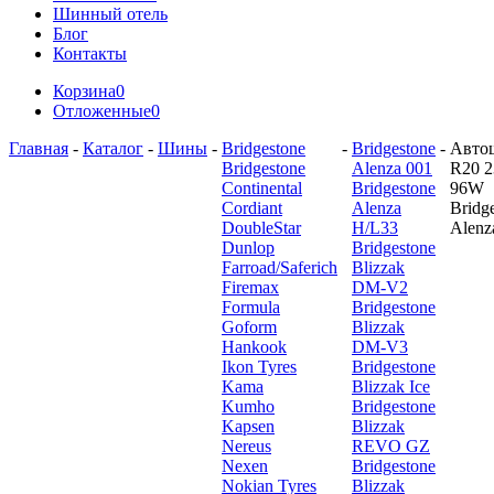
Шинный отель
Блог
Контакты
Корзина
0
Отложенные
0
Главная
-
Каталог
-
Шины
-
Bridgestone
-
Bridgestone
-
Авто
Bridgestone
Alenza 001
R20 2
Continental
Bridgestone
96W
Cordiant
Alenza
Bridg
DoubleStar
H/L33
Alenz
Dunlop
Bridgestone
Farroad/Saferich
Blizzak
Firemax
DM-V2
Formula
Bridgestone
Goform
Blizzak
Hankook
DM-V3
Ikon Tyres
Bridgestone
Kama
Blizzak Ice
Kumho
Bridgestone
Kapsen
Blizzak
Nereus
REVO GZ
Nexen
Bridgestone
Nokian Tyres
Blizzak