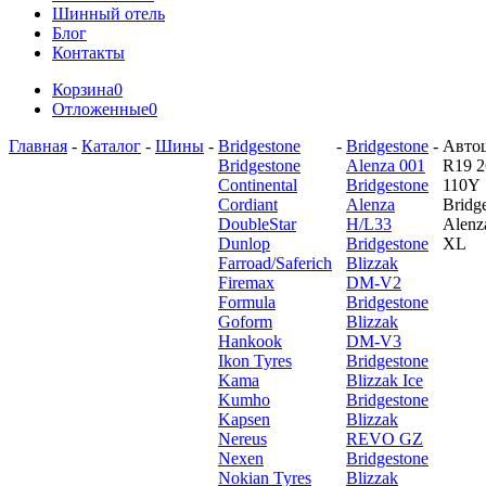
Шинный отель
Блог
Контакты
Корзина
0
Отложенные
0
Главная
-
Каталог
-
Шины
-
Bridgestone
-
Bridgestone
-
Авто
Bridgestone
Alenza 001
R19 2
Continental
Bridgestone
110Y
Cordiant
Alenza
Bridg
DoubleStar
H/L33
Alenz
Dunlop
Bridgestone
XL
Farroad/Saferich
Blizzak
Firemax
DM-V2
Formula
Bridgestone
Goform
Blizzak
Hankook
DM-V3
Ikon Tyres
Bridgestone
Kama
Blizzak Ice
Kumho
Bridgestone
Kapsen
Blizzak
Nereus
REVO GZ
Nexen
Bridgestone
Nokian Tyres
Blizzak