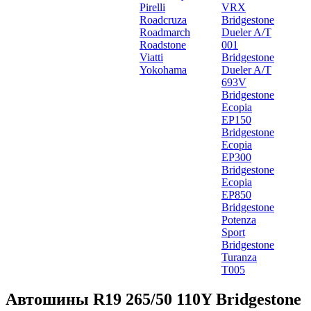
Pirelli
VRX
Roadcruza
Bridgestone
Roadmarch
Dueler A/T
Roadstone
001
Viatti
Bridgestone
Yokohama
Dueler A/T
693V
Bridgestone
Ecopia
EP150
Bridgestone
Ecopia
EP300
Bridgestone
Ecopia
EP850
Bridgestone
Potenza
Sport
Bridgestone
Turanza
T005
Автошины R19 265/50 110Y Bridgestone