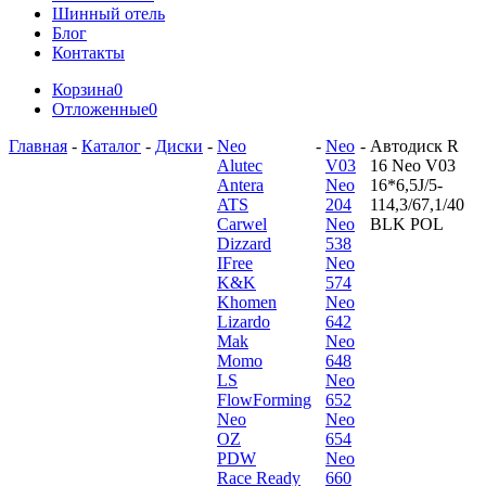
Шинный отель
Блог
Контакты
Корзина
0
Отложенные
0
Главная
-
Каталог
-
Диски
-
Neo
-
Neo
-
Автодиск R
Alutec
V03
16 Neo V03
Antera
Neo
16*6,5J/5-
ATS
204
114,3/67,1/40
Carwel
Neo
BLK POL
Dizzard
538
IFree
Neo
K&K
574
Khomen
Neo
Lizardo
642
Mak
Neo
Momo
648
LS
Neo
FlowForming
652
Neo
Neo
OZ
654
PDW
Neo
Race Ready
660