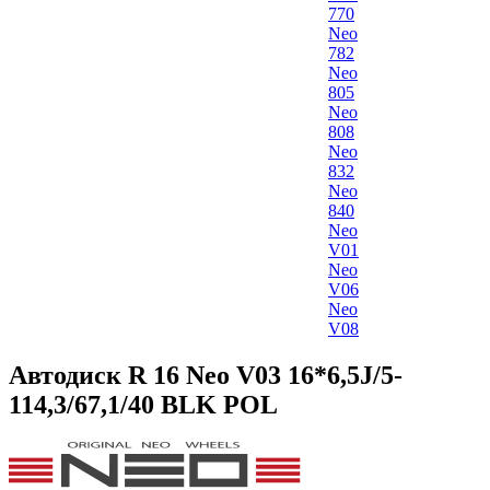
770
Neo
782
Neo
805
Neo
808
Neo
832
Neo
840
Neo
V01
Neo
V06
Neo
V08
Автодиск R 16 Neo V03 16*6,5J/5-
114,3/67,1/40 BLK POL