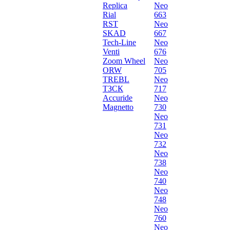
Replica
Neo
Rial
663
RST
Neo
SKAD
667
Tech-Line
Neo
Venti
676
Zoom Wheel
Neo
ORW
705
TREBL
Neo
ТЗСК
717
Accuride
Neo
Magnetto
730
Neo
731
Neo
732
Neo
738
Neo
740
Neo
748
Neo
760
Neo