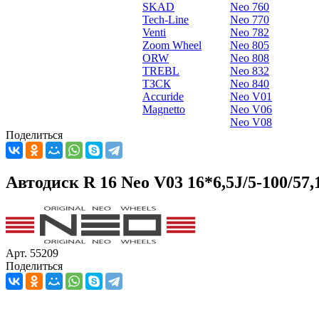
SKAD
Neo 760
Tech-Line
Neo 770
Venti
Neo 782
Zoom Wheel
Neo 805
ORW
Neo 808
TREBL
Neo 832
ТЗСК
Neo 840
Accuride
Neo V01
Magnetto
Neo V06
Neo V08
Поделиться
Автодиск R 16 Neo V03 16*6,5J/5-100/57,
Арт. 55209
Поделиться