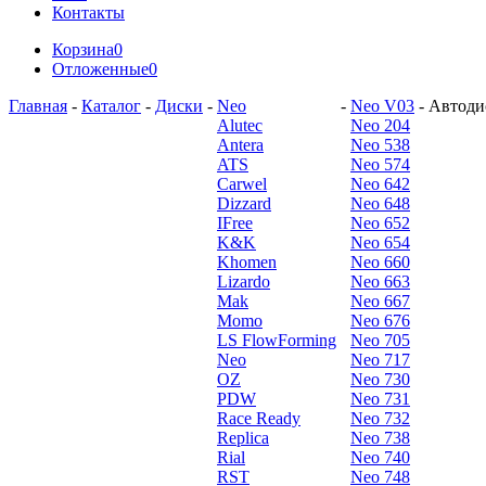
Контакты
Корзина
0
Отложенные
0
Главная
-
Каталог
-
Диски
-
Neo
-
Neo V03
-
Автодис
Alutec
Neo 204
Antera
Neo 538
ATS
Neo 574
Carwel
Neo 642
Dizzard
Neo 648
IFree
Neo 652
K&K
Neo 654
Khomen
Neo 660
Lizardo
Neo 663
Mak
Neo 667
Momo
Neo 676
LS FlowForming
Neo 705
Neo
Neo 717
OZ
Neo 730
PDW
Neo 731
Race Ready
Neo 732
Replica
Neo 738
Rial
Neo 740
RST
Neo 748