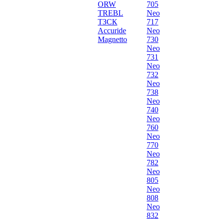
ORW
705
TREBL
Neo
ТЗСК
717
Accuride
Neo
Magnetto
730
Neo
731
Neo
732
Neo
738
Neo
740
Neo
760
Neo
770
Neo
782
Neo
805
Neo
808
Neo
832