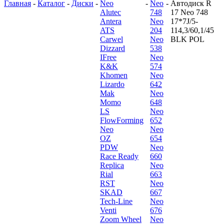
Главная
-
Каталог
-
Диски
-
Neo
-
Neo
-
Автодиск R
Alutec
748
17 Neo 748
Antera
Neo
17*7J/5-
ATS
204
114,3/60,1/45
Carwel
Neo
BLK POL
Dizzard
538
IFree
Neo
K&K
574
Khomen
Neo
Lizardo
642
Mak
Neo
Momo
648
LS
Neo
FlowForming
652
Neo
Neo
OZ
654
PDW
Neo
Race Ready
660
Replica
Neo
Rial
663
RST
Neo
SKAD
667
Tech-Line
Neo
Venti
676
Zoom Wheel
Neo