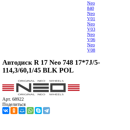
Neo
840
Neo
V01
Neo
V03
Neo
V06
Neo
V08
Автодиск R 17 Neo 748 17*7J/5-
114,3/60,1/45 BLK POL
Арт. 68922
Поделиться