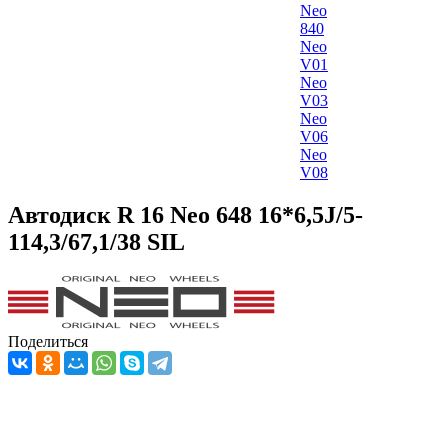
Neo
840
Neo
V01
Neo
V03
Neo
V06
Neo
V08
Автодиск R 16 Neo 648 16*6,5J/5-
114,3/67,1/38 SIL
Поделиться