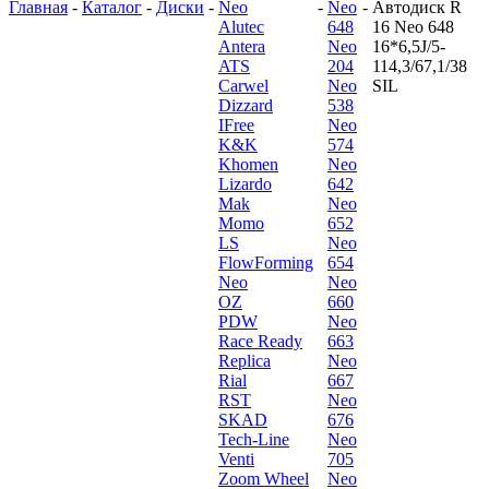
Главная
-
Каталог
-
Диски
-
Neo
-
Neo
-
Автодиск R
Alutec
648
16 Neo 648
Antera
Neo
16*6,5J/5-
ATS
204
114,3/67,1/38
Carwel
Neo
SIL
Dizzard
538
IFree
Neo
K&K
574
Khomen
Neo
Lizardo
642
Mak
Neo
Momo
652
LS
Neo
FlowForming
654
Neo
Neo
OZ
660
PDW
Neo
Race Ready
663
Replica
Neo
Rial
667
RST
Neo
SKAD
676
Tech-Line
Neo
Venti
705
Zoom Wheel
Neo