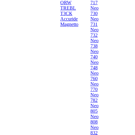
ORW
717
TREBL
Neo
ТЗСК
730
Accuride
Neo
Magnetto
731
Neo
732
Neo
738
Neo
740
Neo
748
Neo
760
Neo
770
Neo
782
Neo
805
Neo
808
Neo
832