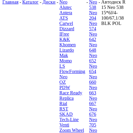
Главная
-
Каталог
-
Диски
-
Neo
-
Neo
-
Автодиск R
Alutec
538
15 Neo 538
Antera
Neo
15*6J/4-
ATS
204
100/67,1/38
Carwel
Neo
BLK POL
Dizzard
574
IFree
Neo
K&K
642
Khomen
Neo
Lizardo
648
Mak
Neo
Momo
652
LS
Neo
FlowForming
654
Neo
Neo
OZ
660
PDW
Neo
Race Ready
663
Replica
Neo
Rial
667
RST
Neo
SKAD
676
Tech-Line
Neo
Venti
705
Zoom Wheel
Neo