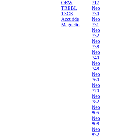
ORW
717
TREBL
Neo
ТЗСК
730
Accuride
Neo
Magnetto
731
Neo
732
Neo
738
Neo
740
Neo
748
Neo
760
Neo
770
Neo
782
Neo
805
Neo
808
Neo
832