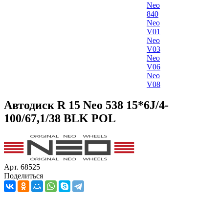
Neo
840
Neo
V01
Neo
V03
Neo
V06
Neo
V08
Автодиск R 15 Neo 538 15*6J/4-
100/67,1/38 BLK POL
Арт. 68525
Поделиться