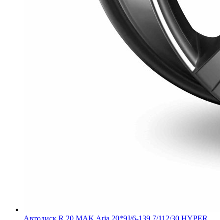
Автодиск R 20 MAK Aria 20*9J/6-139,7/112/30 HYPER