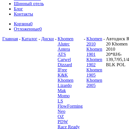
Шинный отель
Блог
Контакты
Корзина
0
Отложенные
0
Главная
-
Каталог
-
Диски
-
Khomen
-
Khomen
-
Автодиск 
Alutec
2010
20 Khomen
Antera
Khomen
2010
ATS
1901
20*8J/6-
Carwel
Khomen
139,7/95,1/
Dizzard
1902
BLK POL
IFree
Khomen
K&K
1905
Khomen
Khomen
Lizardo
2005
Mak
Momo
LS
FlowForming
Neo
OZ
PDW
Race Ready