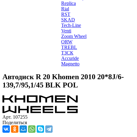
Replica
Rial
RST
SKAD
Tech-Line
Venti
Zoom Wheel
ORW
TREBL
ТЗСК
Accuride
Magnetto
Автодиск R 20 Khomen 2010 20*8J/6-
139,7/95,1/45 BLK POL
Арт. 107255
Поделиться