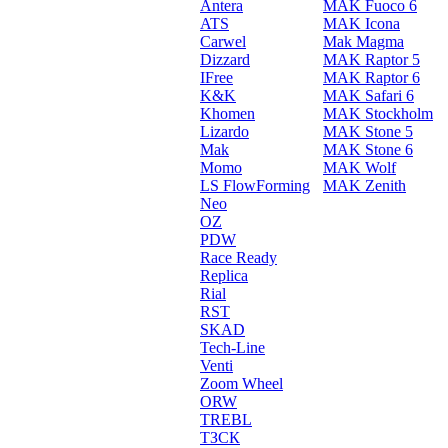
Antera
MAK Fuoco 6
ATS
MAK Icona
Carwel
Mak Magma
Dizzard
MAK Raptor 5
IFree
MAK Raptor 6
K&K
MAK Safari 6
Khomen
MAK Stockholm
Lizardo
MAK Stone 5
Mak
MAK Stone 6
Momo
MAK Wolf
LS FlowForming
MAK Zenith
Neo
OZ
PDW
Race Ready
Replica
Rial
RST
SKAD
Tech-Line
Venti
Zoom Wheel
ORW
TREBL
ТЗСК