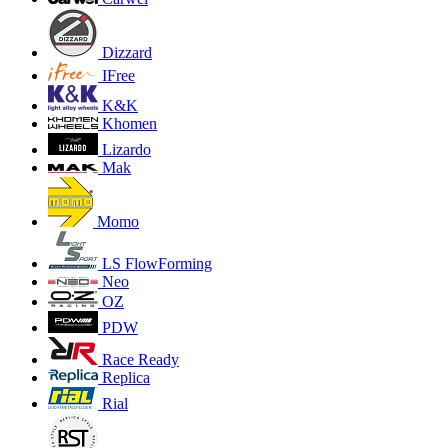
Dizzard
IFree
K&K
Khomen
Lizardo
Mak
Momo
LS FlowForming
Neo
OZ
PDW
Race Ready
Replica
Rial