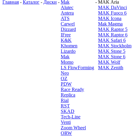
Главная
-
Каталог
-
Диски
-
Mak
-
MAK Aria
Alutec
MAK DaVinci
Antera
MAK Fuoco 6
ATS
MAK Icona
Carwel
Mak Magma
Dizzard
MAK Raptor 5
IFree
MAK Raptor 6
K&K
MAK Safari 6
Khomen
MAK Stockholm
Lizardo
MAK Stone 5
Mak
MAK Stone 6
Momo
MAK Wolf
LS FlowForming
MAK Zenith
Neo
OZ
PDW
Race Ready
Replica
Rial
RST
SKAD
Tech-Line
Venti
Zoom Wheel
ORW