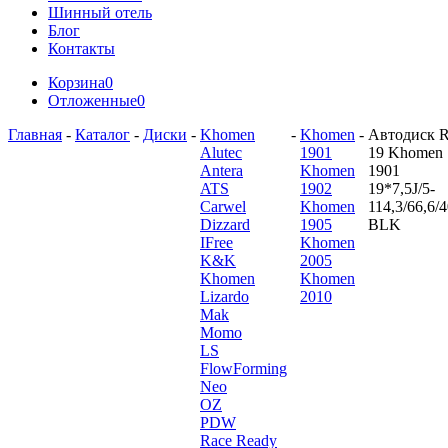
Шинный отель
Блог
Контакты
Корзина
0
Отложенные
0
Главная
-
Каталог
-
Диски
-
Khomen
-
Khomen
-
Автодиск 
Alutec
1901
19 Khomen
Antera
Khomen
1901
ATS
1902
19*7,5J/5-
Carwel
Khomen
114,3/66,6/
Dizzard
1905
BLK
IFree
Khomen
K&K
2005
Khomen
Khomen
Lizardo
2010
Mak
Momo
LS
FlowForming
Neo
OZ
PDW
Race Ready