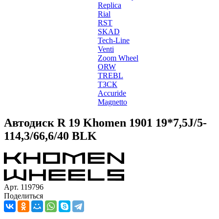
Replica
Rial
RST
SKAD
Tech-Line
Venti
Zoom Wheel
ORW
TREBL
ТЗСК
Accuride
Magnetto
Автодиск R 19 Khomen 1901 19*7,5J/5-
114,3/66,6/40 BLK
Арт. 119796
Поделиться