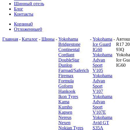
Шинный отель
Блог
Контакты
Корзина
0
Отложенные
0
Главная
-
Каталог
-
Шины
-
Yokohama
-
Yokohama
-
Автош
Bridgestone
Ice Guard
R17 20
Continental
IG60
93Q
Cordiant
Yokohama
Yokoh
DoubleStar
Advan
Ice Gu
Dunlop
Sport
IG60
Farroad/Saferich
V105
Firemax
Yokohama
Formula
Advan
Goform
Sport
Hankook
V107
Ikon Tyres
Yokohama
Kama
Advan
Kumho
Sport
Kapsen
V107E
Nereus
Yokohama
Nexen
Avid GT
Nokian Tyres
S35A