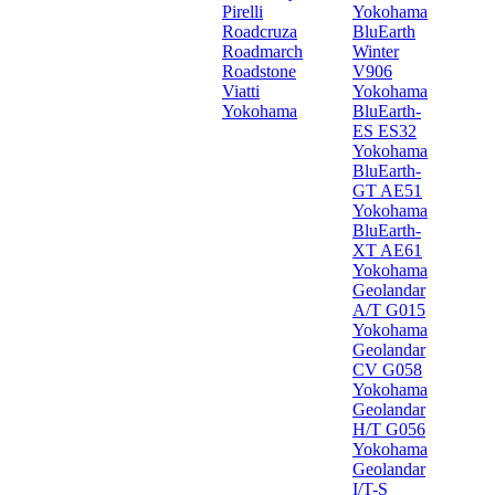
Pirelli
Yokohama
Roadcruza
BluEarth
Roadmarch
Winter
Roadstone
V906
Viatti
Yokohama
Yokohama
BluEarth-
ES ES32
Yokohama
BluEarth-
GT AE51
Yokohama
BluEarth-
XT AE61
Yokohama
Geolandar
A/T G015
Yokohama
Geolandar
CV G058
Yokohama
Geolandar
H/T G056
Yokohama
Geolandar
I/T-S