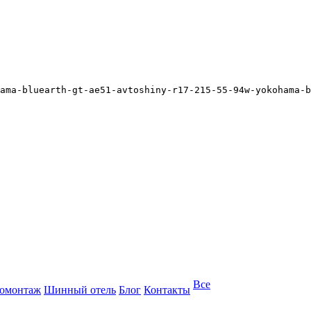
ama-bluearth-gt-ae51-avtoshiny-r17-215-55-94w-yokohama-b
Все
омонтаж
Шинный отель
Блог
Контакты