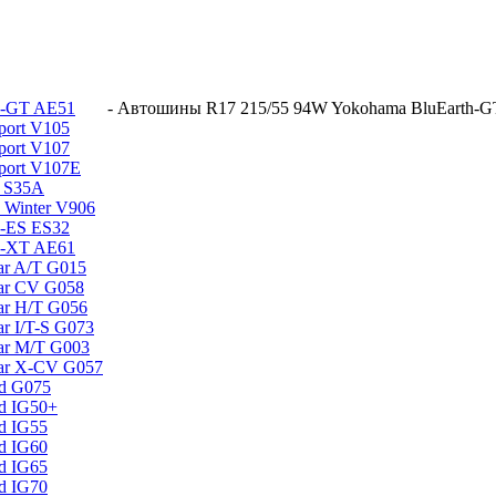
h-GT AE51
-
Автошины R17 215/55 94W Yokohama BluEarth-
port V105
port V107
port V107E
 S35A
 Winter V906
h-ES ES32
h-XT AE61
ar A/T G015
ar CV G058
ar H/T G056
r I/T-S G073
ar M/T G003
ar X-CV G057
rd G075
d IG50+
d IG55
d IG60
d IG65
d IG70