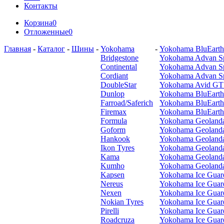
Контакты
Корзина
0
Отложенные
0
Главная
-
Каталог
-
Шины
-
Yokohama
-
Yokohama BluEart
Bridgestone
Yokohama Advan S
Continental
Yokohama Advan S
Cordiant
Yokohama Advan S
DoubleStar
Yokohama Avid GT
Dunlop
Yokohama BluEarth
Farroad/Saferich
Yokohama BluEart
Firemax
Yokohama BluEart
Formula
Yokohama Geoland
Goform
Yokohama Geoland
Hankook
Yokohama Geoland
Ikon Tyres
Yokohama Geolanda
Kama
Yokohama Geoland
Kumho
Yokohama Geoland
Kapsen
Yokohama Ice Gua
Nereus
Yokohama Ice Guar
Nexen
Yokohama Ice Guar
Nokian Tyres
Yokohama Ice Guar
Pirelli
Yokohama Ice Guar
Roadcruza
Yokohama Ice Guar