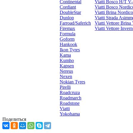
Continental
Viatti Bosco H/T V
Cordiant
Viatti Bosco Nordi
DoubleStar
Viatti Brina Nordic
Dunlop
Viatti Strada Asimm
Farroad/Saferich
Viatti Vettore Brina
Firemax
Viatti Vettore Inver
Formula
Goform
Hankook
Ikon Tyres
Kama
Kumho
Kapsen
Nereus
Nexen
Nokian Tyres
Pirelli
Roadcruza
Roadmarch
Roadstone
Viatti
Yokohama
Поделиться