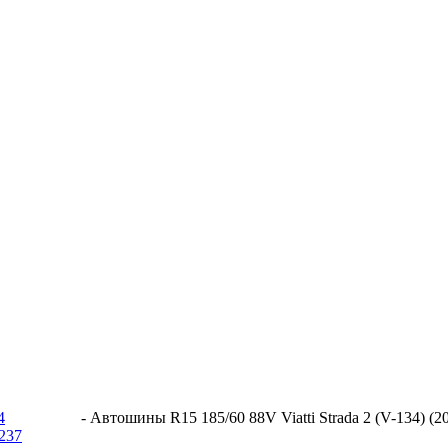
4
-
Автошины R15 185/60 88V Viatti Strada 2 (V-134) (2
-237