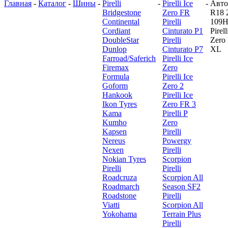
Главная
-
Каталог
-
Шины
-
Pirelli
-
Pirelli Ice
-
Авт
Bridgestone
Zero FR
R18 
Continental
Pirelli
109
Cordiant
Cinturato P1
Pirell
DoubleStar
Pirelli
Zero
Dunlop
Cinturato P7
XL
Farroad/Saferich
Pirelli Ice
Firemax
Zero
Formula
Pirelli Ice
Goform
Zero 2
Hankook
Pirelli Ice
Ikon Tyres
Zero FR 3
Kama
Pirelli P
Kumho
Zero
Kapsen
Pirelli
Nereus
Powergy
Nexen
Pirelli
Nokian Tyres
Scorpion
Pirelli
Pirelli
Roadcruza
Scorpion All
Roadmarch
Season SF2
Roadstone
Pirelli
Viatti
Scorpion All
Yokohama
Terrain Plus
Pirelli