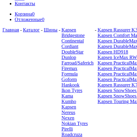
Контакты
Корзина
0
Отложенные
0
Главная
-
Каталог
-
Шины
-
Kapsen
-
Kapsen Rassurer K
Bridgestone
Kapsen Comfort M
Continental
Kapsen DurableMa
Cordiant
Kapsen DurableMa
DoubleStar
Kapsen HD918
Dunlop
Kapsen IceMax RW
Farroad/Saferich
Kapsen PracticalM
Firemax
Kapsen PracticalM
Formula
Kapsen PracticalM
Goform
Kapsen PracticalM
Hankook
Kapsen Rassurer K
Ikon Tyres
Kapsen SnowShoe
Kama
Kapsen SnowShoe
Kumho
Kapsen Touring M
Kapsen
Nereus
Nexen
Nokian Tyres
Pirelli
Roadcruza