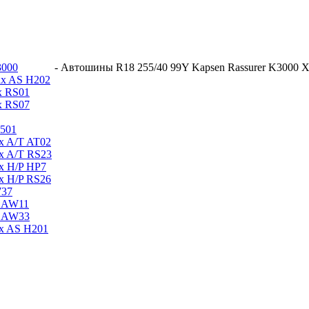
3000
-
Автошины R18 255/40 99Y Kapsen Rassurer K3000 
ax AS H202
x RS01
x RS07
501
ax A/T AT02
ax A/T RS23
ax H/P HP7
ax H/P RS26
737
s AW11
s AW33
ax AS H201