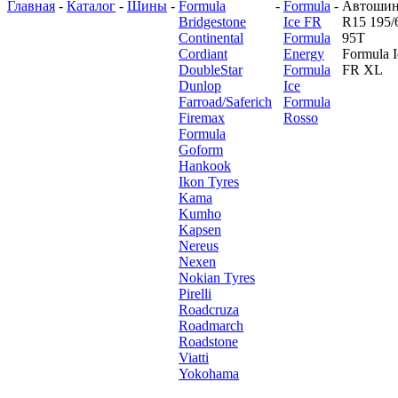
Главная
-
Каталог
-
Шины
-
Formula
-
Formula
-
Автоши
Bridgestone
Ice FR
R15 195/
Continental
Formula
95T
Cordiant
Energy
Formula I
DoubleStar
Formula
FR XL
Dunlop
Ice
Farroad/Saferich
Formula
Firemax
Rosso
Formula
Goform
Hankook
Ikon Tyres
Kama
Kumho
Kapsen
Nereus
Nexen
Nokian Tyres
Pirelli
Roadcruza
Roadmarch
Roadstone
Viatti
Yokohama