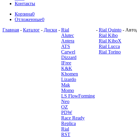
Контакты
Корзина
0
Отложенные
0
Главная
-
Каталог
-
Диски
-
Rial
-
Rial Quinto
-
Автод
Alutec
Rial Kibo
Antera
Rial KiboX
ATS
Rial Lucca
Carwel
Rial Torino
Dizzard
IFree
K&K
Khomen
Lizardo
Mak
Momo
LS FlowForming
Neo
OZ
PDW
Race Ready
Replica
Rial
RST