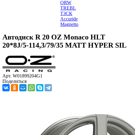
ORW
TREBL
ТЗСК
Accuride
Magnetto
Автодиск R 20 OZ Monaco HLT
20*8J/5-114,3/79/35 MATT HYPER SIL
Арт. W01899204G1
Поделиться