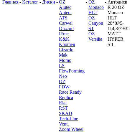
Главная
-
Каталог
-
Диски
-
OZ
-
OZ
-
Автодиск
Alutec
Monaco
R 20 OZ
Antera
HLT
Monaco
ATS
OZ
HLT
Carwel
Canyon
20*8J/5-
Dizzard
ST
114,3/79/35
IFree
OZ
MATT
K&K
Versilia
HYPER
Khomen
SIL
Lizardo
Mak
Momo
LS
FlowForming
Neo
OZ
PDW
Race Ready
Replica
Rial
RST
SKAD
Tech-Line
Venti
Zoom Wheel