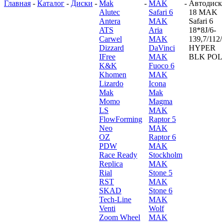
Главная
-
Каталог
-
Диски
-
Mak
-
MAK
-
Автодиск
Alutec
Safari 6
18 MAK
Antera
MAK
Safari 6
ATS
Aria
18*8J/6-
Carwel
MAK
139,7/112
Dizzard
DaVinci
HYPER
IFree
MAK
BLK PO
K&K
Fuoco 6
Khomen
MAK
Lizardo
Icona
Mak
Mak
Momo
Magma
LS
MAK
FlowForming
Raptor 5
Neo
MAK
OZ
Raptor 6
PDW
MAK
Race Ready
Stockholm
Replica
MAK
Rial
Stone 5
RST
MAK
SKAD
Stone 6
Tech-Line
MAK
Venti
Wolf
Zoom Wheel
MAK