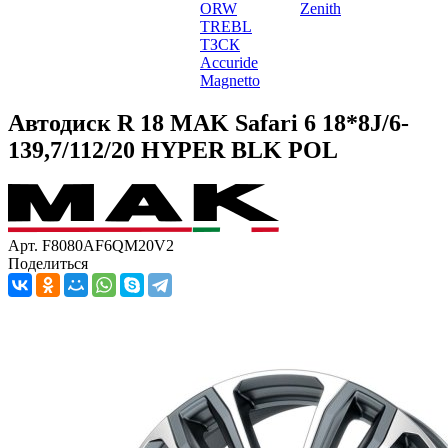
ORW
Zenith
TREBL
ТЗСК
Accuride
Magnetto
Автодиск R 18 MAK Safari 6 18*8J/6-
139,7/112/20 HYPER BLK POL
Арт. F8080AF6QM20V2
Поделиться