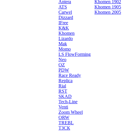
Antera
Khomen 1902
ATS
Khomen 1905
Carwel
Khomen 2005
Dizzard
IFree
K&K
Khomen
Lizardo
Mak
Momo
LS FlowForming
Neo
OZ
PDW
Race Ready
Replica
Rial
RST
SKAD
Tech-Line
Venti
Zoom Wheel
ORW
TREBL
ТЗСК