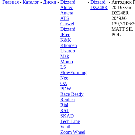
Главная
-
Каталог
-
Диски
-
Dizzard
-
Dizzard
-
Автодиск 
Alutec
DZ248R
20 Dizzard
Antera
DZ248R
ATS
20*9J/6-
Carwel
139,7/106/2
Dizzard
MATT SIL
IFree
POL
K&K
Khomen
Lizardo
Mak
Momo
LS
FlowForming
Neo
OZ
PDW
Race Ready
Replica
Rial
RST
SKAD
Tech-Line
Venti
Zoom Wheel