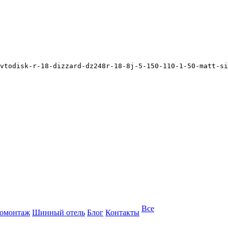
vtodisk-r-18-dizzard-dz248r-18-8j-5-150-110-1-50-matt-si
Все
омонтаж
Шинный отель
Блог
Контакты