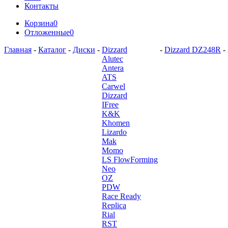
Контакты
Корзина
0
Отложенные
0
Главная
-
Каталог
-
Диски
-
Dizzard
-
Dizzard DZ248R
-
Alutec
Antera
ATS
Carwel
Dizzard
IFree
K&K
Khomen
Lizardo
Mak
Momo
LS FlowForming
Neo
OZ
PDW
Race Ready
Replica
Rial
RST