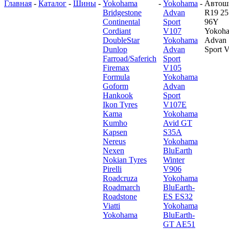
Главная
-
Каталог
-
Шины
-
Yokohama
-
Yokohama
-
Автош
Bridgestone
Advan
R19 25
Continental
Sport
96Y
Cordiant
V107
Yokoh
DoubleStar
Yokohama
Advan
Dunlop
Advan
Sport 
Farroad/Saferich
Sport
Firemax
V105
Formula
Yokohama
Goform
Advan
Hankook
Sport
Ikon Tyres
V107E
Kama
Yokohama
Kumho
Avid GT
Kapsen
S35A
Nereus
Yokohama
Nexen
BluEarth
Nokian Tyres
Winter
Pirelli
V906
Roadcruza
Yokohama
Roadmarch
BluEarth-
Roadstone
ES ES32
Viatti
Yokohama
Yokohama
BluEarth-
GT AE51