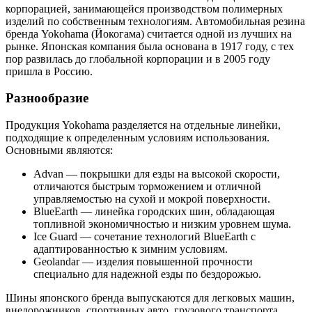
корпорацией, занимающейся производством полимерных
изделий по собственным технологиям. Автомобильная резина
бренда Yokohama (Йокогама) считается одной из лучших на
рынке. Японская компания была основана в 1917 году, с тех
пор развилась до глобальной корпорации и в 2005 году
пришла в Россию.
Разнообразие
Продукция Yokohama разделяется на отдельные линейки,
подходящие к определенным условиям использования.
Основными являются:
Advan — покрышки для езды на высокой скорости,
отличаются быстрым торможением и отличной
управляемостью на сухой и мокрой поверхности.
BlueEarth — линейка городских шин, обладающая
топливной экономичностью и низким уровнем шума.
Ice Guard — сочетание технологий BlueEarth с
адаптированностью к зимним условиям.
Geolandar — изделия повышенной прочности
специально для надежной езды по бездорожью.
Шины японского бренда выпускаются для легковых машин,
внедорожников, спортивных авто, грузового транспорта,