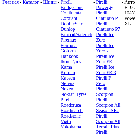
Главная
-
Каталог
-
Шины
-
Pirelli
-
Pirelli
-
Авт
Bridgestone
Powergy
R19 
Continental
Pirelli
104Y 
Cordiant
Cinturato P1
Powe
DoubleStar
Pirelli
XL
Dunlop
Cinturato P7
Farroad/Saferich
Pirelli Ice
Firemax
Zero
Formula
Pirelli Ice
Goform
Zero 2
Hankook
Pirelli Ice
Ikon Tyres
Zero FR
Kama
Pirelli Ice
Kumho
Zero FR 3
Kapsen
Pirelli P
Nereus
Zero
Nexen
Pirelli
Nokian Tyres
Scorpion
Pirelli
Pirelli
Roadcruza
Scorpion All
Roadmarch
Season SF2
Roadstone
Pirelli
Viatti
Scorpion All
Yokohama
Terrain Plus
Pirelli