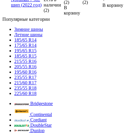
(2)
(2)
шип (2022 год)
наличии
В корзину
В
(2)
корзину
Популярные категории
Зимние шины
Летние шины
185/65 R14
175/65 R14
195/65 R15
185/65 R15
215/55 R16
205/55 R16
195/60 R16
235/55 R17
215/60 R17
235/55 R18
225/60 R18
Bridgestone
Continental
Cordiant
DoubleStar
Dunlop