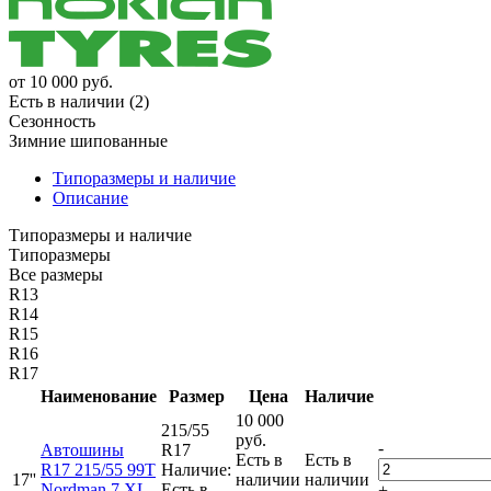
от
10 000
руб.
Есть в наличии (2)
Сезонность
Зимние шипованные
Типоразмеры и наличие
Описание
Типоразмеры и наличие
Типоразмеры
Все размеры
R13
R14
R15
R16
R17
Наименование
Размер
Цена
Наличие
10 000
215/55
руб.
-
Автошины
R17
Есть в
Есть в
R17 215/55 99T
Наличие:
17''
наличии
наличии
Nordman 7 XL
Есть в
+