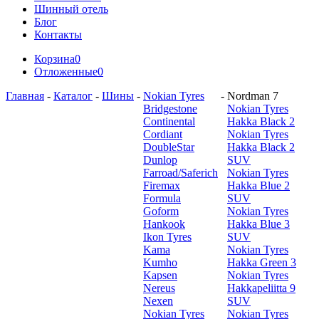
Шинный отель
Блог
Контакты
Корзина
0
Отложенные
0
Главная
-
Каталог
-
Шины
-
Nokian Tyres
-
Nordman 7
Bridgestone
Nokian Tyres
Continental
Hakka Black 2
Cordiant
Nokian Tyres
DoubleStar
Hakka Black 2
Dunlop
SUV
Farroad/Saferich
Nokian Tyres
Firemax
Hakka Blue 2
Formula
SUV
Goform
Nokian Tyres
Hankook
Hakka Blue 3
Ikon Tyres
SUV
Kama
Nokian Tyres
Kumho
Hakka Green 3
Kapsen
Nokian Tyres
Nereus
Hakkapeliitta 9
Nexen
SUV
Nokian Tyres
Nokian Tyres