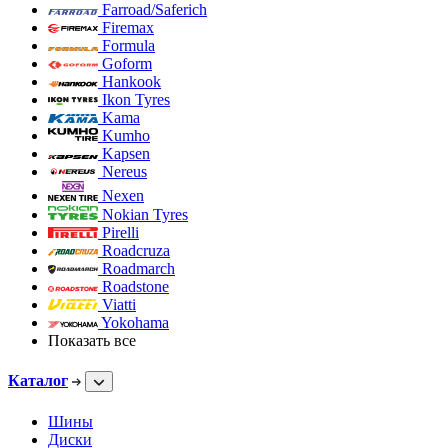
Farroad/Saferich
Firemax
Formula
Goform
Hankook
Ikon Tyres
Kama
Kumho
Kapsen
Nereus
Nexen
Nokian Tyres
Pirelli
Roadcruza
Roadmarch
Roadstone
Viatti
Yokohama
Показать все
Каталог
Шины
Диски