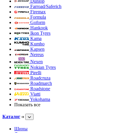
Dunlop
Farroad/Saferich
Firemax
Formula
Goform
Hankook
Ikon Tyres
Kama
Kumho
Kapsen
Nereus
Nexen
Nokian Tyres
Pirelli
Roadcruza
Roadmarch
Roadstone
Viatti
Yokohama
Показать все
Каталог
Шины