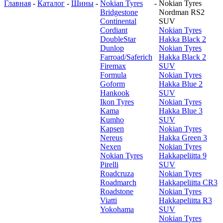
Главная
-
Каталог
-
Шины
-
Nokian Tyres
-
Nokian Tyres
Bridgestone
Nordman RS2
Continental
SUV
Cordiant
Nokian Tyres
DoubleStar
Hakka Black 2
Dunlop
Nokian Tyres
Farroad/Saferich
Hakka Black 2
Firemax
SUV
Formula
Nokian Tyres
Goform
Hakka Blue 2
Hankook
SUV
Ikon Tyres
Nokian Tyres
Kama
Hakka Blue 3
Kumho
SUV
Kapsen
Nokian Tyres
Nereus
Hakka Green 3
Nexen
Nokian Tyres
Nokian Tyres
Hakkapeliitta 9
Pirelli
SUV
Roadcruza
Nokian Tyres
Roadmarch
Hakkapeliitta CR3
Roadstone
Nokian Tyres
Viatti
Hakkapeliitta R3
Yokohama
SUV
Nokian Tyres