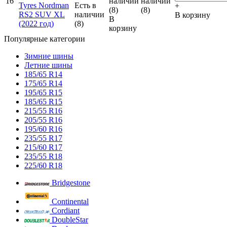
16''
наличии
наличии
Tyres Nordman
Есть в
+
(8)
(8)
RS2 SUV XL
наличии
В корзину
В
(2022 год)
(8)
корзину
Популярные категории
Зимние шины
Летние шины
185/65 R14
175/65 R14
195/65 R15
185/65 R15
215/55 R16
205/55 R16
195/60 R16
235/55 R17
215/60 R17
235/55 R18
225/60 R18
Bridgestone
Continental
Cordiant
DoubleStar